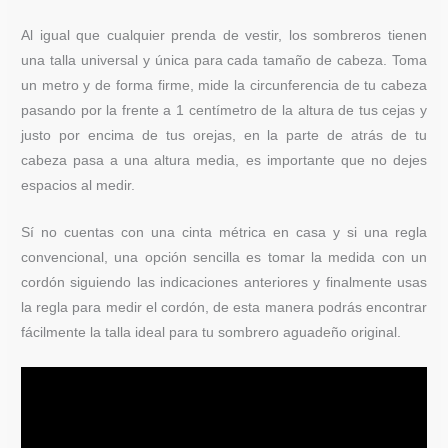
Al igual que cualquier prenda de vestir, los sombreros tienen
una talla universal y única para cada tamaño de cabeza. Toma
un metro y de forma firme, mide la circunferencia de tu cabeza
pasando por la frente a 1 centímetro de la altura de tus cejas y
justo por encima de tus orejas, en la parte de atrás de tu
cabeza pasa a una altura media, es importante que no dejes
espacios al medir.
Sí no cuentas con una cinta métrica en casa y si una regla
convencional, una opción sencilla es tomar la medida con un
cordón siguiendo las indicaciones anteriores y finalmente usas
la regla para medir el cordón, de esta manera podrás encontrar
fácilmente la talla ideal para tu sombrero aguadeño original.