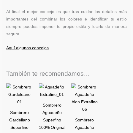
Al final el mejor concejo es que tras cuidar los detalles más
importantes del combinar los colores e identificar tu estilo
siempre puedes imponer tu propio estilo y lucirlo de manera
segura.
Aquí algunos concejos
También te recomendamos…
Este
Este
Este
producto
producto
producto
tiene
tiene
tiene
Sombrero
múltiples
múltiples
múltiples
Sombrero
Aguadeño
variantes.
variantes.
variantes.
Gardeliano
Superfino
Sombrero
Las
Las
Las
Superfino
100% Original
Aguadeño
opciones
opciones
opciones