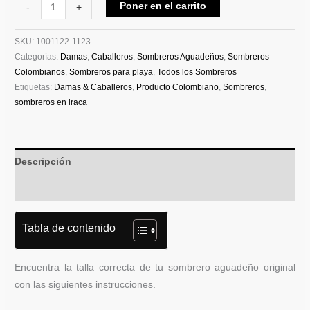
Poner en el carrito
-
+
SKU:
1001122-1123
Categorías:
Damas
,
Caballeros
,
Sombreros Aguadeños
,
Sombreros
Colombianos
,
Sombreros para playa
,
Todos los Sombreros
Etiquetas:
Damas & Caballeros
,
Producto Colombiano
,
Sombreros
,
sombreros en iraca
Descripción
Información adicional
Tabla de contenido
Encuentra la talla correcta de tu sombrero aguadeño original
con las siguientes instrucciones.