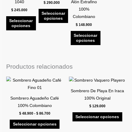
1040
Alón Extrafino
$
290.000
se
se
se
100%
$
245.000
pueden
pueden
pueden
Seleccionar
Colombiano
opciones
elegir
elegir
elegir
Seleccionar
$
148.900
opciones
en
en
en
la
la
la
Seleccionar
opciones
página
página
página
de
de
de
producto
producto
producto
Productos relacionados
Rango
Este
Este
de
producto
prod
precios:
Sombrero De Playa En Iraca
desde
tiene
tiene
$ 48.900
Sombrero Aguadeño Café
100% Original
múltiples
múlti
hasta
100% Colombiano
$
129.000
$ 86.700
variantes.
varia
$
48.900
-
$
86.700
Las
Las
Seleccionar opciones
opciones
opci
Seleccionar opciones
se
se