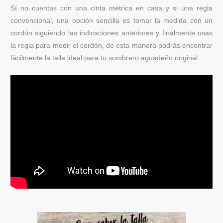
Sí no cuentas con una cinta métrica en casa y si una regla
convencional, una opción sencilla es tomar la medida con un
cordón siguiendo las indicaciones anteriores y finalmente usas
la regla para medir el cordón, de esta manera podrás encontrar
fácilmente la talla ideal para tu sombrero aguadeño original.