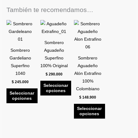
También te recomendamos…
Este
Este
Este
producto
producto
producto
tiene
tiene
tiene
Sombrero
múltiples
múltiples
múltiples
Sombrero
Aguadeño
variantes.
variantes.
variantes.
Gardeliano
Superfino
Sombrero
Las
Las
Las
Superfino
100% Original
Aguadeño
opciones
opciones
opciones
1040
Alón Extrafino
$
290.000
se
se
se
100%
$
245.000
pueden
pueden
pueden
Seleccionar
Colombiano
opciones
elegir
elegir
elegir
Seleccionar
$
148.900
opciones
en
en
en
la
la
la
Seleccionar
opciones
página
página
página
de
de
de
producto
producto
producto