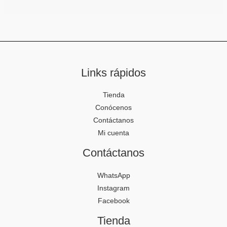
se
pueden
elegir
en
la
página
Links rápidos
de
producto
Tienda
Conócenos
Contáctanos
Mi cuenta
Contáctanos
WhatsApp
Instagram
Facebook
Tienda