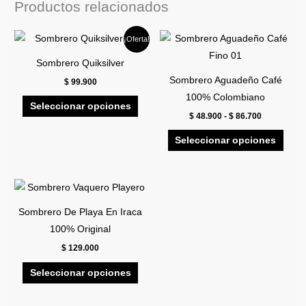
Productos relacionados
Rango
Este
Este
¡Oferta!
de
producto
prod
precios:
Sombrero Quiksilver
desde
tiene
tiene
$ 48.900
Sombrero Aguadeño Café
$
99.900
múltiples
múlti
hasta
100% Colombiano
$ 86.700
variantes.
varia
Seleccionar opciones
$
48.900
-
$
86.700
Las
Las
opciones
opci
Seleccionar opciones
se
se
pueden
pued
Este
elegir
elegi
producto
en
en
Sombrero De Playa En Iraca
tiene
la
la
100% Original
múltiples
página
pági
$
129.000
variantes.
de
de
Las
Seleccionar opciones
producto
prod
opciones