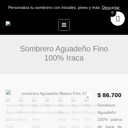
Ir
Personaliza tu sombrero con iniciales, pines y más.
Descartar
al
0
contenido
Sombrero Aguadeño Fino
100% Iraca
Sombrero
$
86.700
Aguadeño
Sombrero
Fino
Aguadeño
100%
100% palma
Iraca
de iraca de