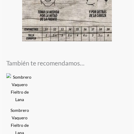
También te recomendamos…
Este
producto
tiene
múltiples
variantes.
Sombrero
Las
Vaquero
opciones
Fieltro de
se
Lana