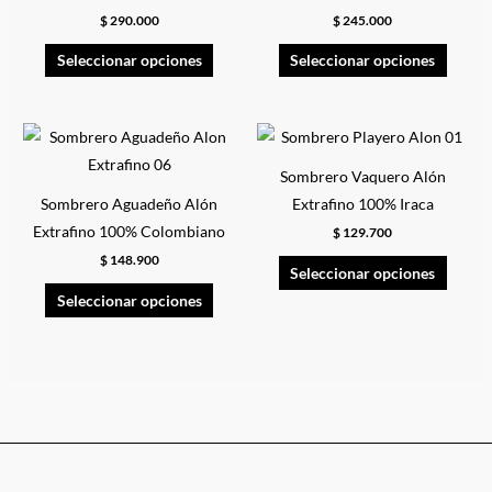
en
en
$
290.000
$
245.000
la
la
Seleccionar opciones
Seleccionar opciones
página
página
de
de
producto
produ
Este
Este
producto
produ
Sombrero Vaquero Alón
tiene
tiene
Sombrero Aguadeño Alón
Extrafino 100% Iraca
múltiples
múltip
Extrafino 100% Colombiano
$
129.700
variantes.
variant
$
148.900
Las
Las
Seleccionar opciones
opciones
opcion
Seleccionar opciones
se
se
pueden
puede
elegir
elegir
en
en
la
la
página
página