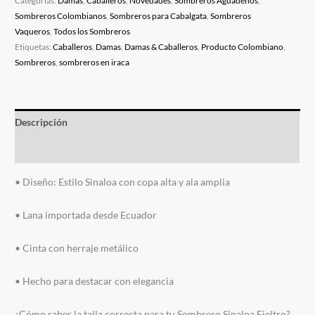
Categorías:
Damas
,
Caballeros
,
Novedades
,
Sombreros Aguadeños
,
Sombreros Colombianos
,
Sombreros para Cabalgata
,
Sombreros
Vaqueros
,
Todos los Sombreros
Etiquetas:
Caballeros
,
Damas
,
Damas & Caballeros
,
Producto Colombiano
,
Sombreros
,
sombreros en iraca
Descripción
Información adicional
• Diseño: Estilo Sinaloa con copa alta y ala amplia
• Lana importada desde Ecuador
• Cinta con herraje metálico
• Hecho para destacar con elegancia
¿Cómo saber la talla correcta para tu Sombrero Sinaloa Fieltro?