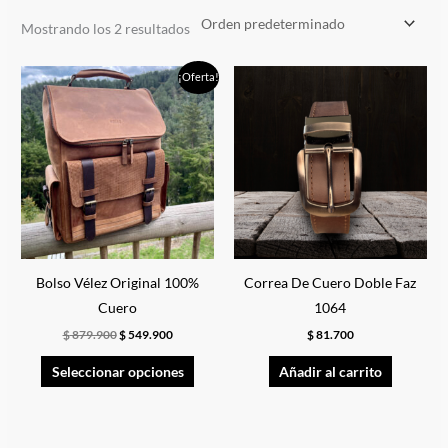
Mostrando los 2 resultados
El
El
Este
¡Oferta!
precio
precio
producto
original
actual
era:
es:
tiene
$ 879.900.
$ 549.900.
múltiples
variantes.
Las
opciones
se
pueden
Bolso Vélez Original 100%
Correa De Cuero Doble Faz
elegir
Cuero
1064
en
$
879.900
$
549.900
$
81.700
la
Seleccionar opciones
Añadir al carrito
página
de
producto